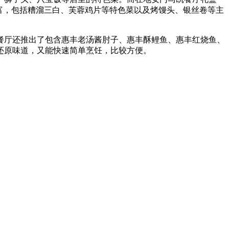
富，包括糟溜三白、芙蓉鸡片等特色菜以及烤馒头、银丝卷等主
厅还推出了包含惠丰老汤酱肘子、惠丰酥鲤鱼、惠丰红烧鱼、
还原味道，又能快速简单烹饪，比较方便。