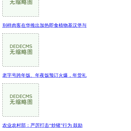
别样肉客在华推出加热即食植物基汉堡与
老字号跨年饭、年夜饭预订火爆，年货礼
农业农村部：严厉打击“炒猪”行为 鼓励