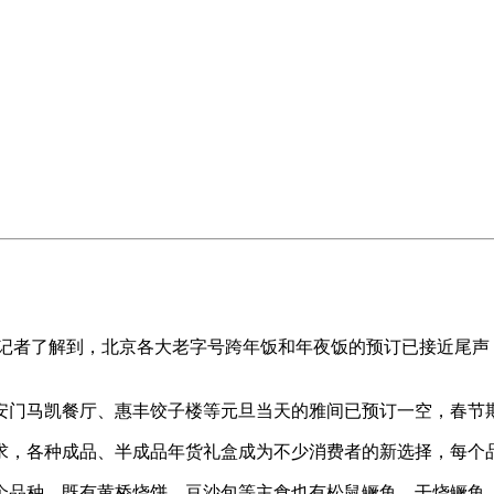
者了解到，北京各大老字号跨年饭和年夜饭的预订已接近尾声
门马凯餐厅、惠丰饺子楼等元旦当天的雅间已预订一空，春节期
，各种成品、半成品年货礼盒成为不少消费者的新选择，每个
品种，既有黄桥烧饼、豆沙包等主食也有松鼠鳜鱼、干烧鳜鱼、