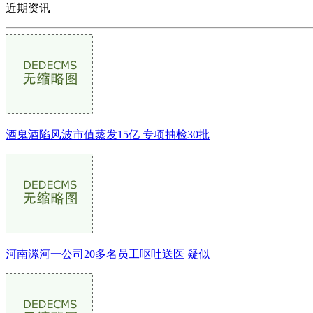
近期资讯
酒鬼酒陷风波市值蒸发15亿 专项抽检30批
河南漯河一公司20多名员工呕吐送医 疑似